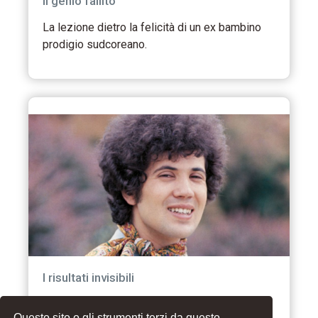
Il genio fallito
La lezione dietro la felicità di un ex bambino
prodigio sudcoreano.
I risultati invisibili
La maggior parte di ciò che creerai non verrà
Questo sito o gli strumenti terzi da questo