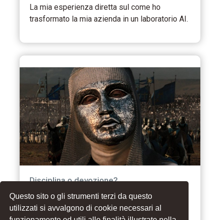
La mia esperienza diretta sul come ho
trasformato la mia azienda in un laboratorio AI.
Disciplina o devozione?
Questo sito o gli strumenti terzi da questo
Quando ami il processo, smetti di vivere
utilizzati si avvalgono di cookie necessari al
aspettando il prossimo traguardo.
funzionamento ed utili alle finalità illustrate nella