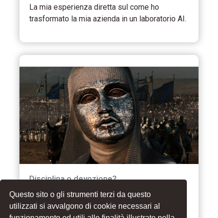
La mia esperienza diretta sul come ho
trasformato la mia azienda in un laboratorio AI.
Disciplina o devozione?
Questo sito o gli strumenti terzi da questo
Quando ami il processo, smetti di vivere
utilizzati si avvalgono di cookie necessari al
aspettando il prossimo traguardo.
funzionamento ed utili alle finalità illustrate nella